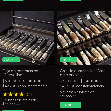
28
%
OFF
24
%
OFF
Caja de comensales
Caja de comensales "Asta
"Ciervo liso"
de ciervo"
$690.000
$500.000
$720.000
$550.000
$425.000
con
Transferencia
$467.500
con
Transferencia
6
cuotas sin interés de
(1)
$91.666,67
6
cuotas sin interés de
$83.333,33
COMPRAR