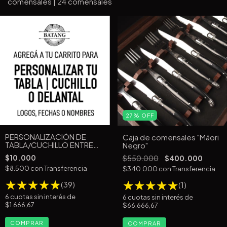
comensales | 24 comensales
27
%
OFF
PERSONALIZACIÓN DE
Caja de comensales "Māori
TABLA/CUCHILLO ENTRE
Negro"
5CM Y 10CM9
$10.000
$550.000
$400.000
$8.500
con
Transferencia
$340.000
con
Transferencia
(39)
(1)
6
cuotas sin interés de
6
cuotas sin interés de
$1.666,67
$66.666,67
COMPRAR