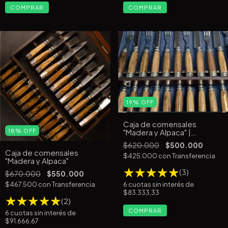
COMPRAR
COMPRAR
19
%
OFF
Caja de comensales
"Madera y Alpaca" |
18
%
OFF
Redondos
$620.000
$500.000
Caja de comensales
$425.000
con
Transferencia
"Madera y Alpaca"
(3)
$670.000
$550.000
6
cuotas sin interés de
$467.500
con
Transferencia
$83.333,33
(2)
COMPRAR
6
cuotas sin interés de
$91.666,67