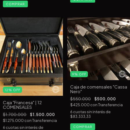
COMPRAR
9
%
OFF
Caja de comensales "Cassa
12
%
OFF
Nero"
$550.000
$500.000
Caja "Francesa" | 12
$425.000
con
Transferencia
COMENSALES
6
cuotas sin interés de
$1.700.000
$1.500.000
$83.333,33
$1.275.000
con
Transferencia
COMPRAR
6
cuotas sin interés de