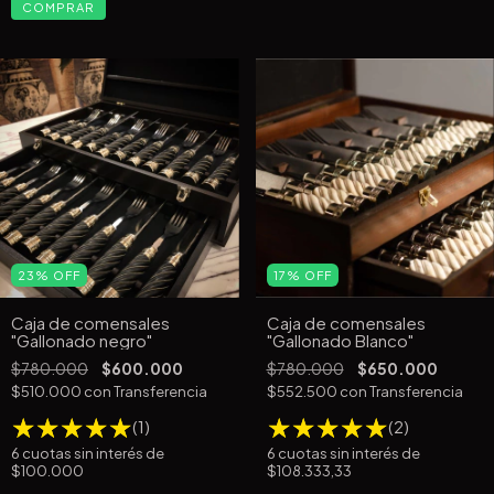
COMPRAR
23
%
OFF
17
%
OFF
Caja de comensales
Caja de comensales
"Gallonado negro"
"Gallonado Blanco"
$780.000
$600.000
$780.000
$650.000
$510.000
con
Transferencia
$552.500
con
Transferencia
(1)
(2)
6
cuotas sin interés de
6
cuotas sin interés de
$100.000
$108.333,33