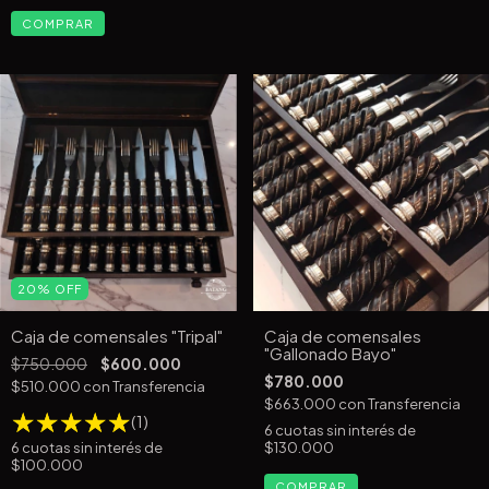
COMPRAR
20
%
OFF
Caja de comensales "Tripal"
Caja de comensales
"Gallonado Bayo"
$750.000
$600.000
$780.000
$510.000
con
Transferencia
$663.000
con
Transferencia
(1)
6
cuotas sin interés de
6
cuotas sin interés de
$130.000
$100.000
COMPRAR