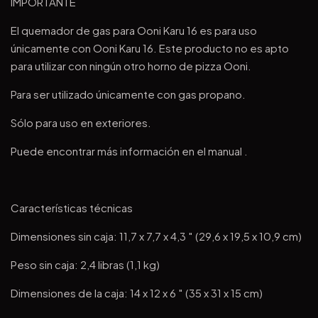
IMPORTANTE
El quemador de gas para Ooni Karu 16 es para uso
únicamente con Ooni Karu 16. Este producto no es apto
para utilizar con ningún otro horno de pizza Ooni.
Para ser utilizado únicamente con gas propano.
Sólo para uso en exteriores.
Puede encontrar más información en el manual .
Características técnicas
Dimensiones sin caja: 11,7 x 7,7 x 4,3 ″ (29,6 x 19,5 x 10,9 cm)
Peso sin caja: 2,4 libras (1,1 kg)
Dimensiones de la caja: 14 x 12 x 6 ″ (35 x 31 x 15 cm)