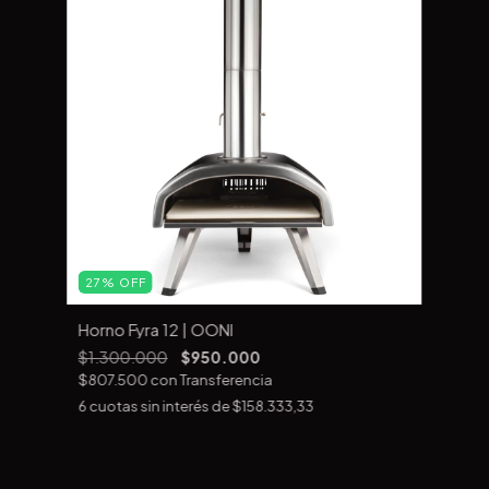
27
%
OFF
Horno Fyra 12 | OONI
$1.300.000
$950.000
$807.500
con
Transferencia
6
cuotas sin interés de
$158.333,33