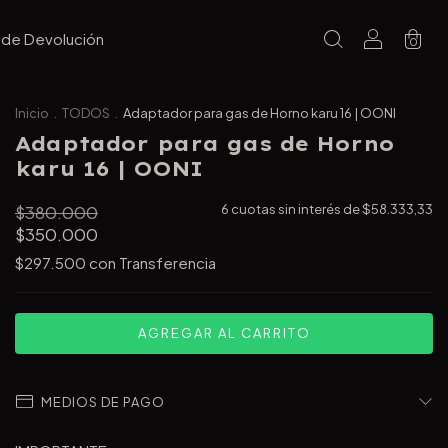
a de Devolución
0
Inicio
.
TODOS
.
Adaptador para gas de Horno karu 16 | OONI
Adaptador para gas de Horno
karu 16 | OONI
$380.000
6
cuotas sin interés de
$58.333,33
$350.000
$297.500
con
Transferencia
MEDIOS DE PAGO