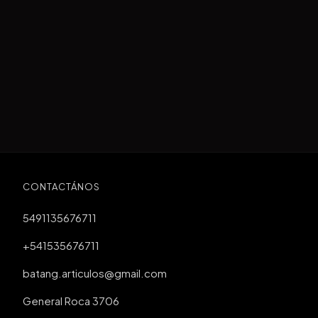
CONTACTÁNOS
5491135676711
+541535676711
batang.articulos@gmail.com
General Roca 3706