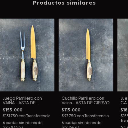
Productos similares
Juego Parrillero con
Cuchillo Parrillero con
Jue
VAINA - ASTA DE
Vaina - ASTA DE CIERVO
CAJ
CIERVO
$155.000
$115.000
$18
$131.750
con
Transferencia
$97.750
con
Transferencia
$15
Tran
6
cuotas sin interés de
6
cuotas sin interés de
$25.833,33
$19.166,67
6
cu