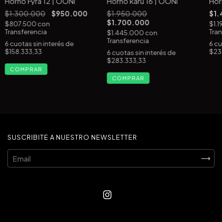
Horno Fyra 12 | OONI
Horno karu 16 | OONI
Hor
$1.300.000
$950.000
$1.950.000
$1.
$1.700.000
$807.500
con
$1.
Transferencia
Tran
$1.445.000
con
Transferencia
6
cuotas sin interés de
6
cu
$158.333,33
$23
6
cuotas sin interés de
$283.333,33
SUSCRIBITE A NUESTRO NEWSLETTER