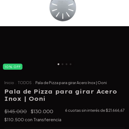
10
%
OFF
Inicio
.
TODOS
.
Pala de Pizza para girar Acero Inox | Ooni
Pala de Pizza para girar Acero
Inox | Ooni
$145.000
$130.000
6
cuotas sin interés de
$21.666,67
$110.500
con
Transferencia