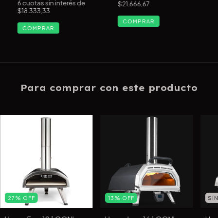
6
cuotas sin interés de
$21.666,67
$18.333,33
COMPRAR
Para comprar con este producto
27
%
OFF
13
%
OFF
SI