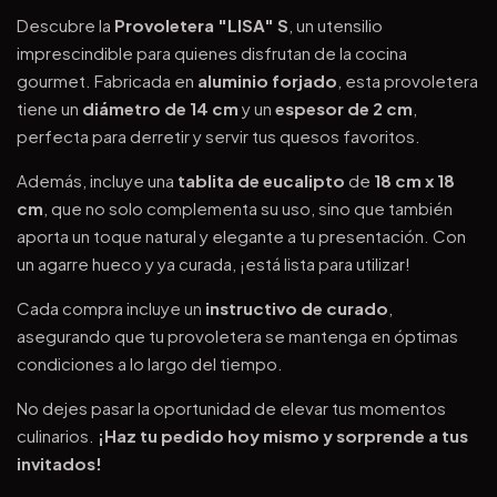
Descubre la
Provoletera "LISA" S
, un utensilio
imprescindible para quienes disfrutan de la cocina
gourmet. Fabricada en
aluminio forjado
, esta provoletera
tiene un
diámetro de 14 cm
y un
espesor de 2 cm
,
perfecta para derretir y servir tus quesos favoritos.
Además, incluye una
tablita de eucalipto
de
18 cm x 18
cm
, que no solo complementa su uso, sino que también
aporta un toque natural y elegante a tu presentación. Con
un agarre hueco y ya curada, ¡está lista para utilizar!
Cada compra incluye un
instructivo de curado
,
asegurando que tu provoletera se mantenga en óptimas
condiciones a lo largo del tiempo.
No dejes pasar la oportunidad de elevar tus momentos
culinarios.
¡Haz tu pedido hoy mismo y sorprende a tus
invitados!