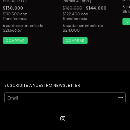
EUCALIPTO
Parrilla + Dips |
EUCALIPTO
6
cu
$130.000
$160.000
$144.000
$5.
$110.500
con
$122.400
con
Transferencia
Transferencia
C
6
cuotas sin interés de
6
cuotas sin interés de
$21.666,67
$24.000
SUSCRIBITE A NUESTRO NEWSLETTER