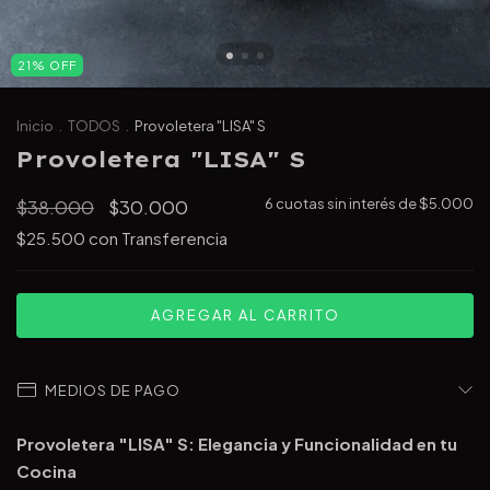
21
%
OFF
Inicio
.
TODOS
.
Provoletera "LISA" S
Provoletera "LISA" S
$38.000
$30.000
6
cuotas sin interés de
$5.000
$25.500
con
Transferencia
MEDIOS DE PAGO
Provoletera "LISA" S: Elegancia y Funcionalidad en tu
Cocina