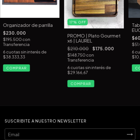
17
%
OFF
Organizador de parrilla
Tabl
EU
$230.000
PROMO | Plato Gourmet
$6
$195.500
con
x6 | LAUREL
Transferencia
$51
$210.000
$175.000
6
cuotas sin interés de
6
cu
$148.750
con
$38.333,33
$10
Transferencia
6
cuotas sin interés de
$29.166,67
SUSCRIBITE A NUESTRO NEWSLETTER