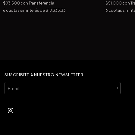
$93.500
con
Transferencia
$51.000
con
Tr
6
cuotas sin interés de
$18.333,33
6
cuotas sin int
SUSCRIBITE A NUESTRO NEWSLETTER