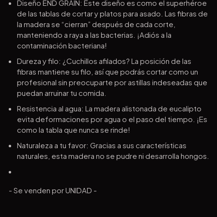
Diseño END GRAIN: Este diseño es como el superhéroe
de las tablas de cortar y platos para asado. Las fibras de
la madera se “cierran” después de cada corte,
manteniendo a raya a las bacterias. ¡Adiós a la
contaminación bacteriana!
Dureza y filo: ¿Cuchillos afilados? La posición de las
fibras mantiene su filo, así que podrás cortar como un
profesional sin preocuparte por astillas indeseadas que
puedan arruinar tu comida.
Resistencia al agua: La madera alistonada de eucalipto
evita deformaciones por agua o el paso del tiempo. ¡Es
como la tabla que nunca se rinde!
Naturaleza a tu favor: Gracias a sus características
naturales, esta madera no se pudre ni desarrolla hongos.
- Se venden por UNIDAD -