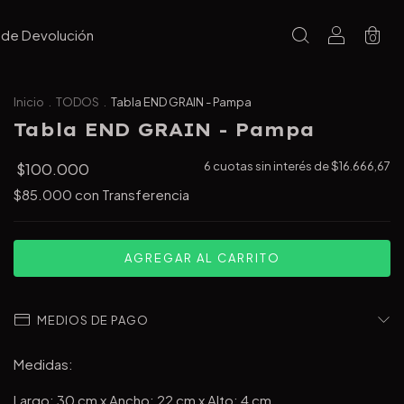
a de Devolución
0
Inicio
.
TODOS
.
Tabla END GRAIN - Pampa
Tabla END GRAIN - Pampa
$100.000
6
cuotas sin interés de
$16.666,67
$85.000
con
Transferencia
MEDIOS DE PAGO
Medidas:
Largo: 30 cm x Ancho: 22 cm x Alto: 4 cm