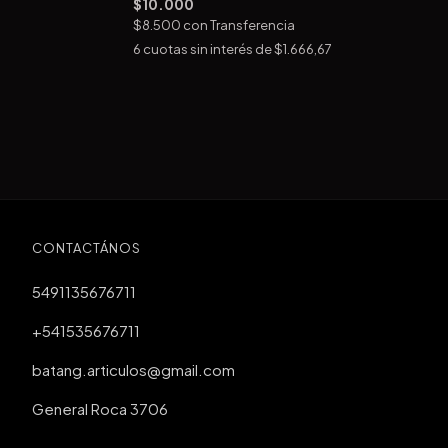
$10.000
$8.500
con
Transferencia
7
6
cuotas sin interés de
$1.666,67
CONTACTÁNOS
5491135676711
+541535676711
batang.articulos@gmail.com
General Roca 3706