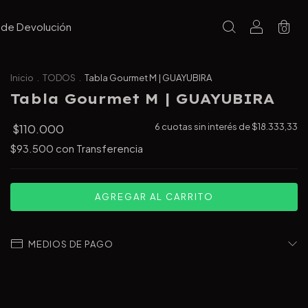
a de Devolución
0
Inicio
.
TODOS
.
Tabla Gourmet M | GUAYUBIRA
Tabla Gourmet M | GUAYUBIRA
$110.000
6
cuotas sin interés de
$18.333,33
$93.500
con
Transferencia
MEDIOS DE PAGO