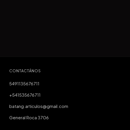
CONTACTÁNOS
5491135676711
+541535676711
batang.articulos@gmail.com
General Roca 3706