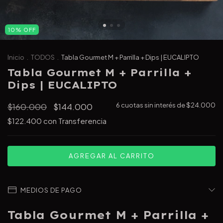
10
%
OFF
Inicio
.
TODOS
.
Tabla Gourmet M + Parrilla + Dips | EUCALIPTO
Tabla Gourmet M + Parrilla +
Dips | EUCALIPTO
$160.000
$144.000
6
cuotas sin interés de
$24.000
$122.400
con
Transferencia
MEDIOS DE PAGO
Tabla Gourmet M + Parrilla +