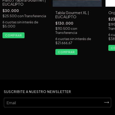
EUCALIPTO
$30.000
Tabla Gourmet XL |
Org
$25.500
con
Transferencia
EUCALIPTO
$2
6
cuotas sin interés de
$130.000
$19
$5.000
$110.500
con
Tran
Transferencia
6
cu
COMPRAR
6
cuotas sin interés de
$38
$21.666,67
SUSCRIBITE A NUESTRO NEWSLETTER