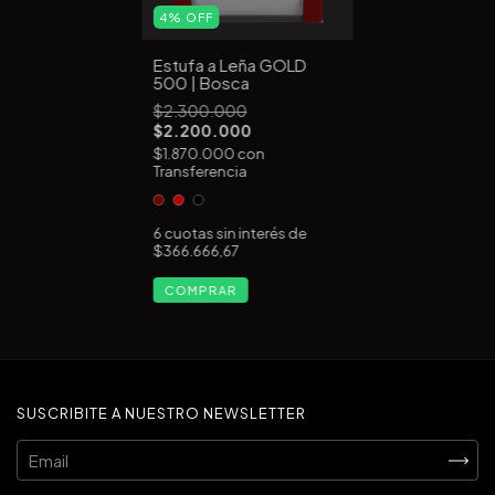
4
%
OFF
Estufa a Leña GOLD
500 | Bosca
$2.300.000
$2.200.000
$1.870.000
con
Transferencia
6
cuotas sin interés de
$366.666,67
COMPRAR
SUSCRIBITE A NUESTRO NEWSLETTER