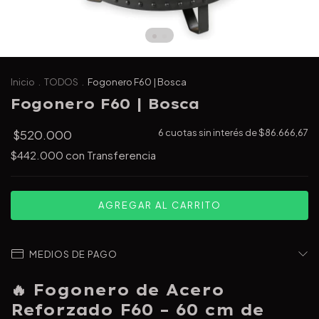
Inicio
.
TODOS
.
Fogonero F60 | Bosca
Fogonero F60 | Bosca
$520.000
6
cuotas sin interés de
$86.666,67
$442.000
con
Transferencia
MEDIOS DE PAGO
🔥
Fogonero de Acero
Reforzado F60 – 60 cm de