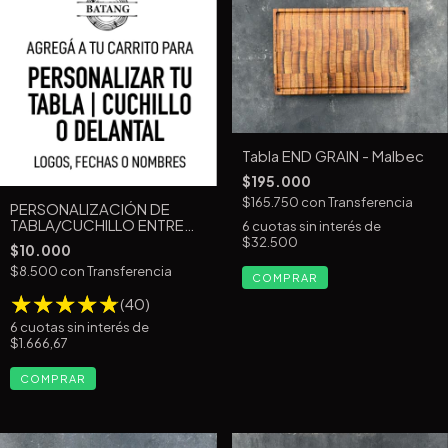
Tabla END GRAIN - Malbec
$195.000
$165.750
con
Transferencia
PERSONALIZACIÓN DE
TABLA/CUCHILLO ENTRE
6
cuotas sin interés de
5CM Y 10CM9
$32.500
$10.000
$8.500
con
Transferencia
(40)
6
cuotas sin interés de
$1.666,67