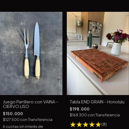
Juego Parrillero con VAINA -
Tabla END GRAIN - Honolulu
CIERVO LISO
$198.000
$150.000
$168.300
con
Transferencia
$127.500
con
Transferencia
(8)
6
cuotas sin interés de