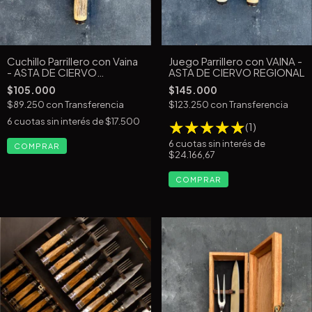
Cuchillo Parrillero con Vaina
Juego Parrillero con VAINA -
- ASTA DE CIERVO
ASTA DE CIERVO REGIONAL
REGIONAL
$105.000
$145.000
$89.250
con
Transferencia
$123.250
con
Transferencia
6
cuotas sin interés de
$17.500
(1)
6
cuotas sin interés de
$24.166,67