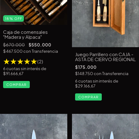
18
%
OFF
Caja de comensales
"Madera y Alpaca"
$670.000
$550.000
$467.500
con
Transferencia
Juego Parrillero con CAJA -
ASTA DE CIERVO REGIONAL
(2)
$175.000
6
cuotas sin interés de
$91.666,67
$148.750
con
Transferencia
6
cuotas sin interés de
COMPRAR
$29.166,67