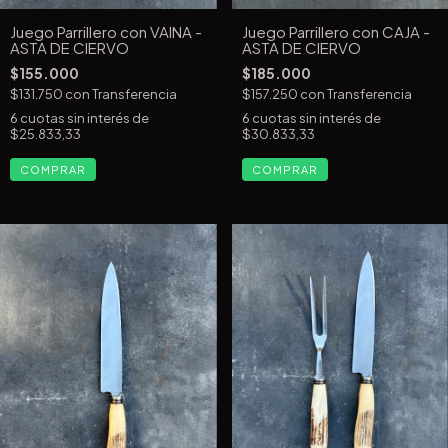
Juego Parrillero con VAINA -
Juego Parrillero con CAJA -
ASTA DE CIERVO
ASTA DE CIERVO
$155.000
$185.000
$131.750
con
Transferencia
$157.250
con
Transferencia
6
cuotas sin interés de
6
cuotas sin interés de
$25.833,33
$30.833,33