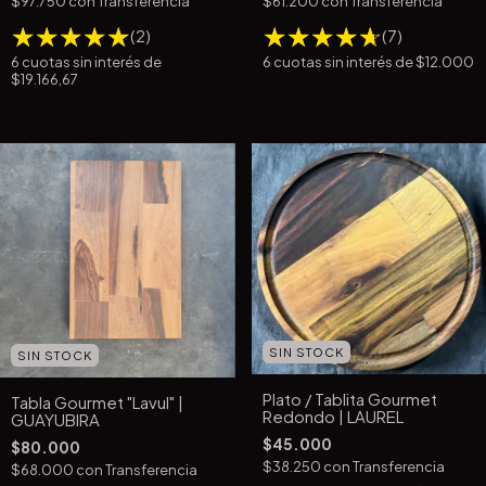
$97.750
con
Transferencia
$61.200
con
Transferencia
(2)
(7)
6
cuotas sin interés de
6
cuotas sin interés de
$12.000
$19.166,67
SIN STOCK
SIN STOCK
Plato / Tablita Gourmet
Tabla Gourmet "Lavul" |
Redondo | LAUREL
GUAYUBIRA
$45.000
$80.000
$38.250
con
Transferencia
$68.000
con
Transferencia