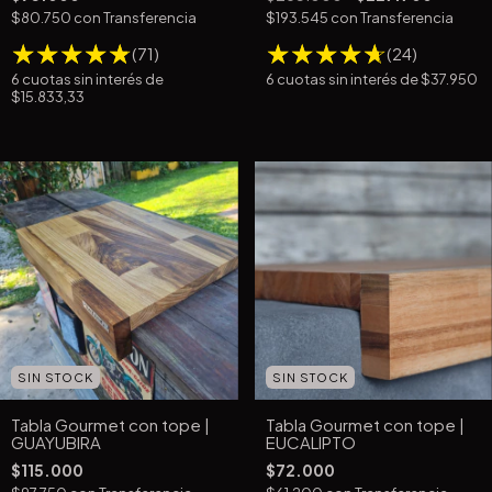
$80.750
con
Transferencia
$193.545
con
Transferencia
(71)
(24)
6
cuotas sin interés de
6
cuotas sin interés de
$37.950
$15.833,33
SIN STOCK
SIN STOCK
Tabla Gourmet con tope |
Tabla Gourmet con tope |
GUAYUBIRA
EUCALIPTO
$115.000
$72.000