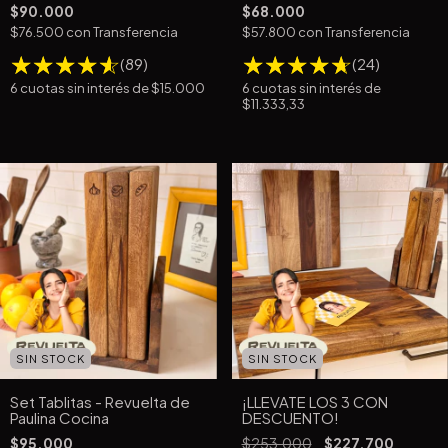
$90.000
$68.000
$76.500
con
Transferencia
$57.800
con
Transferencia
(89)
(24)
6
cuotas sin interés de
$15.000
6
cuotas sin interés de
$11.333,33
SIN STOCK
SIN STOCK
Set Tablitas - Revuelta de
¡LLEVATE LOS 3 CON
Paulina Cocina
DESCUENTO!
$95.000
$253.000
$227.700