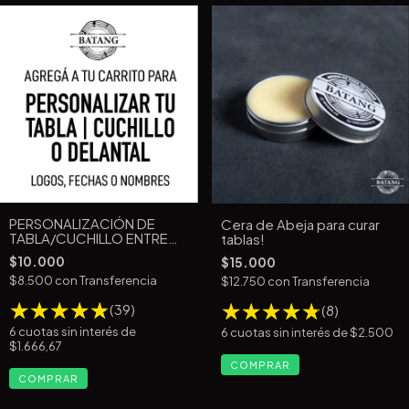
PERSONALIZACIÓN DE
Cera de Abeja para curar
TABLA/CUCHILLO ENTRE
tablas!
5CM Y 10CM9
$10.000
$15.000
$8.500
con
Transferencia
$12.750
con
Transferencia
(39)
(8)
6
cuotas sin interés de
6
cuotas sin interés de
$2.500
$1.666,67