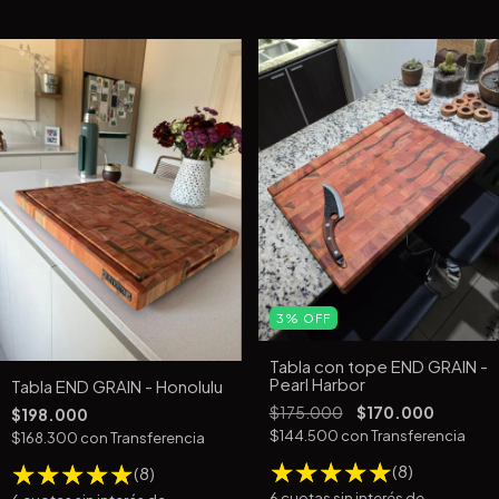
3
%
OFF
Tabla con tope END GRAIN -
Pearl Harbor
Tabla END GRAIN - Honolulu
$175.000
$170.000
$198.000
$144.500
con
Transferencia
$168.300
con
Transferencia
(8)
(8)
6
cuotas sin interés de