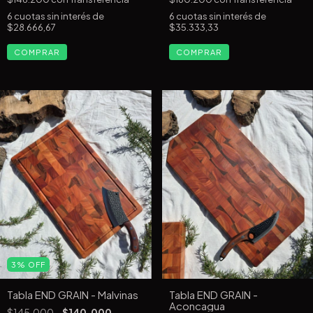
6
cuotas sin interés de
6
cuotas sin interés de
$28.666,67
$35.333,33
3
%
OFF
Tabla END GRAIN - Malvinas
Tabla END GRAIN -
Aconcagua
$145.000
$140.000