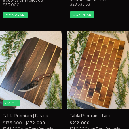
6
cuotas sin interés de
$28.333,33
$33.000
2
%
OFF
Tabla Premium | Parana
Tabla Premium | Lanin
$175.000
$172.000
$212.000
$146.200
con
Transferencia
$180.200
con
Transferencia