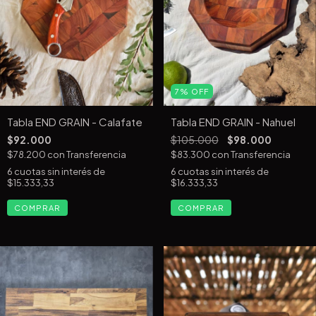
7
%
OFF
Tabla END GRAIN - Calafate
Tabla END GRAIN - Nahuel
$92.000
$105.000
$98.000
$78.200
con
Transferencia
$83.300
con
Transferencia
6
cuotas sin interés de
6
cuotas sin interés de
$15.333,33
$16.333,33